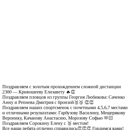
Поздравляем с золотым прохождением сложной дистанции
2300 — Кривошееву Елизавету 🔥👏
Поздравляем пловцов из группы Георгия Любикова: Саченко
Анну и Репнева Дмитрия с бронзой🥉🥉 👏👏
Поздравляем наших спортсменок с почетными 4,5,6,7 местами
и отличными результатами: Гарбузову Василину, Мещерякову
Веронику, Качанову Анастасию, Морозову Софью 🫶🏻
Поздравляем Сорокину Елену с 🥉 местом!
Все наши ребята отлично справились👏👏👏 Гордимся вами!