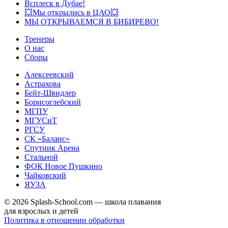
Всплеск в Дубае!
💥Мы открылись в ЦАО💥
МЫ ОТКРЫВАЕМСЯ В БИБИРЕВО!
Тренеры
О нас
Сборы
Алексеевский
Астрахова
Бейт-Швидлер
Борисоглебский
МГПУ
МГУСиТ
РГСУ
СК «Баланс»
Спутник Арена
Стальной
ФОК Новое Пушкино
Чайковский
ЯУЗА
© 2026 Splash-School.com — школа плавания
для взрослых и детей
Политика в отношении обработки