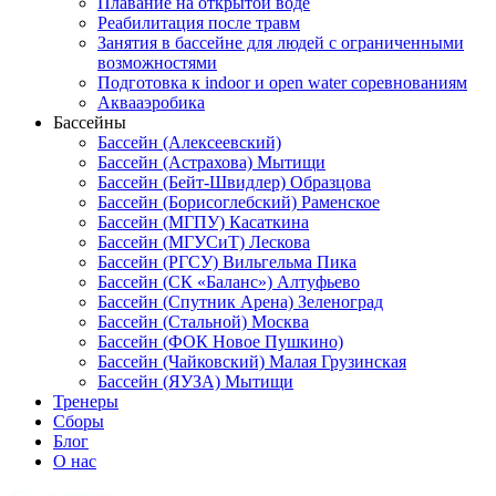
Плавание на открытой воде
Реабилитация после травм
Занятия в бассейне для людей с ограниченными
возможностями
Подготовка к indoor и open water соревнованиям
Аквааэробика
Бассейны
Бассейн (Алексеевский)
Бассейн (Астрахова) Мытищи
Бассейн (Бейт-Швидлер) Образцова
Бассейн (Борисоглебский) Раменское
Бассейн (МГПУ) Касаткина
Бассейн (МГУСиТ) Лескова
Бассейн (РГСУ) Вильгельма Пика
Бассейн (СК «Баланс») Алтуфьево
Бассейн (Спутник Арена) Зеленоград
Бассейн (Стальной) Москва
Бассейн (ФОК Новое Пушкино)
Бассейн (Чайковский) Малая Грузинская
Бассейн (ЯУЗА) Мытищи
Тренеры
Сборы
Блог
О нас