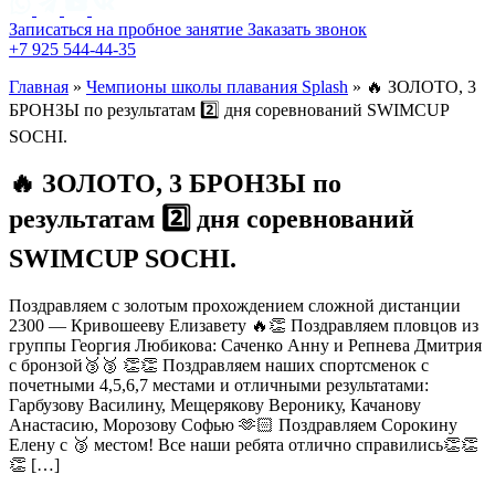
Записаться на пробное занятие
Заказать звонок
+7 925 544-44-35
Главная
»
Чемпионы школы плавания Splash
»
🔥 ЗОЛОТО, 3
БРОНЗЫ по результатам 2️⃣ дня соревнований SWIMCUP
SOCHI.
🔥 ЗОЛОТО, 3 БРОНЗЫ по
результатам 2️⃣ дня соревнований
SWIMCUP SOCHI.
Поздравляем с золотым прохождением сложной дистанции
2300 — Кривошееву Елизавету 🔥👏 Поздравляем пловцов из
группы Георгия Любикова: Саченко Анну и Репнева Дмитрия
с бронзой🥉🥉 👏👏 Поздравляем наших спортсменок с
почетными 4,5,6,7 местами и отличными результатами:
Гарбузову Василину, Мещерякову Веронику, Качанову
Анастасию, Морозову Софью 🫶🏻 Поздравляем Сорокину
Елену с 🥉 местом! Все наши ребята отлично справились👏👏
👏 […]